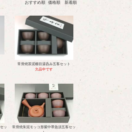
おすすめ順
価格順
新着順
常滑焼茶泥櫛目湯呑み五客セット
欠品中です
セッ
常滑焼朱泥モッコ形紫中帯急須五客セッ