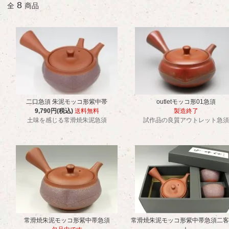
8
全
商品
二口急須 朱泥モッコ形紫中帯
outletモッコ形01急須
9,790円(税込)
送料無料
製造終了
土味を感じる常滑焼朱泥急須
試作品の良質アウトレット急須
常滑焼朱泥モッコ形紫中帯急須
常滑焼朱泥モッコ形紫中帯急須二客