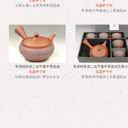
欠品中です
ト
土味を感じる常滑焼朱泥急須
欠品中です
常滑焼15号急須と二客湯呑み
常滑焼朱泥二合平紫中帯急須
常滑焼朱泥二合平紫中帯急須五客セ
欠品中です
欠品中です
伝統の朱泥急須に華やかさを
常滑焼20号急須と五客湯呑み