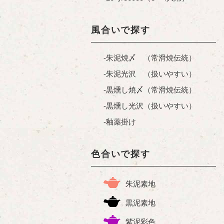
風合いで探す
朱泥焼〆 （常滑焼伝統）
朱泥光沢 （扱いやすい）
黒燻し焼〆（常滑焼伝統）
黒燻し光沢（扱いやすい）
釉薬掛け
色合いで探す
朱泥素地
黒泥素地
紫泥彩色