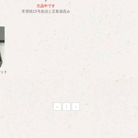
ト
欠品中です
常滑焼15号急須と五客湯呑み
ット
<
1
>