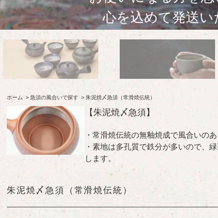
ホーム
>
急須の風合いで探す
>
朱泥焼〆急須（常滑焼伝統）
【朱泥焼〆急須】
・常滑焼伝統の無釉焼成で風合いのあ
・素地は多孔質で鉄分が多いので、緑
します。
朱泥焼〆急須（常滑焼伝統）