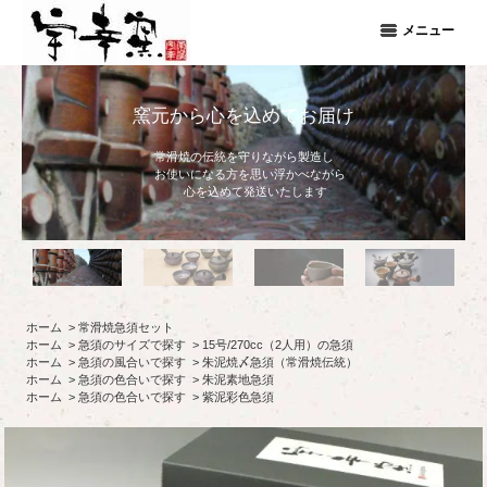
メニュー
窯元から心を込めてお届け
常滑焼の伝統を守りながら製造し
お使いになる方を思い浮かべながら
心を込めて発送いたします
ホーム
>
常滑焼急須セット
ホーム
>
急須のサイズで探す
>
15号/270cc（2人用）の急須
ホーム
>
急須の風合いで探す
>
朱泥焼〆急須（常滑焼伝統）
ホーム
>
急須の色合いで探す
>
朱泥素地急須
ホーム
>
急須の色合いで探す
>
紫泥彩色急須