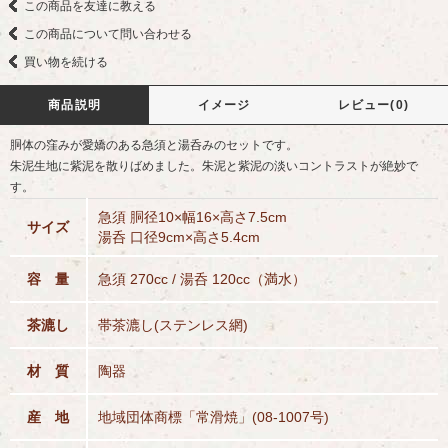
この商品を友達に教える
この商品について問い合わせる
買い物を続ける
商品説明
イメージ
レビュー(0)
胴体の窪みが愛嬌のある急須と湯呑みのセットです。
朱泥生地に紫泥を散りばめました。朱泥と紫泥の淡いコントラストが絶妙で
す。
急須 胴径10×幅16×高さ7.5cm
サイズ
湯呑 口径9cm×高さ5.4cm
容 量
急須 270cc / 湯呑 120cc（満水）
茶漉し
帯茶漉し(ステンレス網)
材 質
陶器
産 地
地域団体商標「常滑焼」(08-1007号)