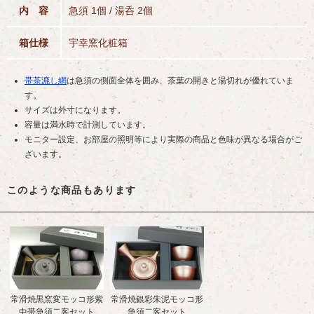
内 容
急須 1個 / 湯呑 2個
箱仕様
宇幸窯化粧箱
帯茶漉し網
は急須の側面全体を囲み、茶葉の開きと湯切れが優れていま
す。
サイズは外寸になります。
容量は満水時で計測しています。
モニター設定、お部屋の照明等により実際の商品と色味が異なる場合がご
ざいます。
このような商品もあります
常滑焼黒窯変モッコ形紫
常滑焼銀彩朱泥モッコ形
中帯急須二客セット
急須二客セット