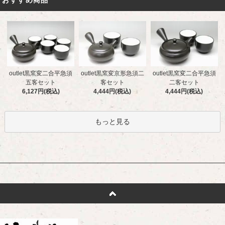
outlet黒窯変二合平急須
outlet黒窯変京形急須二
outlet黒窯変二合平急須
五客セット
客セット
二客セット
6,127円(税込)
4,444円(税込)
4,444円(税込)
もっと見る