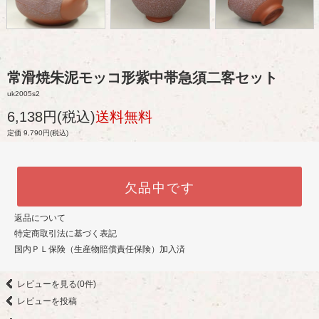
常滑焼朱泥モッコ形紫中帯急須二客セット
uk2005s2
6,138円(税込)
送料無料
定価 9,790円(税込)
欠品中です
返品について
特定商取引法に基づく表記
国内ＰＬ保険（生産物賠償責任保険）加入済
レビューを見る(0件)
レビューを投稿