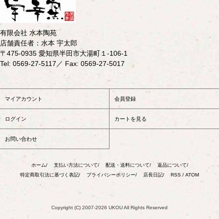
有限会社 水本陶苑
店舗責任者：水本 宇太郎
〒475-0935 愛知県半田市大湯町１-106-1
Tel: 0569-27-5117／ Fax: 0569-27-5017
マイアカウント
会員登録
ログイン
カートを見る
お問い合わせ
ホーム/
支払い方法について/
配送・送料について/
返品について/
特定商取引法に基づく表記/
プライバシーポリシー/
店長日記/
RSS
/
ATOM
Copyright (C) 2007-2026 UKOU All Rights Reserved