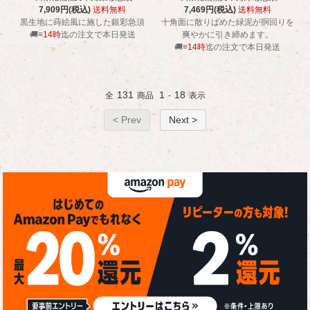
7,909円(税込)
送料無料
7,469円(税込)
送料無料
黒生地に蒔絵風に施した銀彩急須
十角面に散りばめた緑泥が胴回りを
🚚≡
14時
迄の注文で本日発送
爽やかに引き締めます。
🚚≡
14時
迄の注文で本日発送
131
1
18
全
商品
-
表示
< Prev
Next >