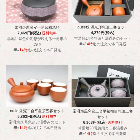
outlet朱泥京形急須二客セット
常滑焼黒窯変十角紫彩急須
4,279円(税込)
7,469円(税込)
送料無料
常滑焼14号急須と湯呑みのセット
黒地に紫色の泥彩が映える十角形の
🚚≡
14時
迄の注文で本日発送
急須
🚚≡
14時
迄の注文で本日発送
outlet朱泥二合平急須五客セット
常滑焼黒窯変二合平紫櫛目急須二客
5,863円(税込)
送料無料
セット
常滑焼20号急須と湯呑みのセット
6,303円(税込)
送料無料
🚚≡
14時
迄の注文で本日発送
常滑焼20号急須と二客湯呑み
🚚≡
14時
迄の注文で本日発送