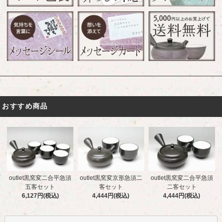
おすすめ商品
outlet黒窯変二合平急須
outlet黒窯変京形急須二
outlet黒窯変二合平急須
五客セット
客セット
二客セット
6,127円(税込)
4,444円(税込)
4,444円(税込)