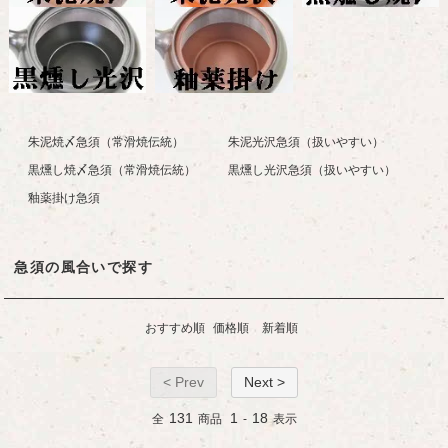
朱泥焼〆急須（常滑焼伝統）
朱泥光沢急須（扱いやすい）
黒燻し焼〆急須（常滑焼伝統）
黒燻し光沢急須（扱いやすい）
釉薬掛け急須
急須の風合いで探す
おすすめ順
価格順
新着順
< Prev
Next >
131
1
18
全
商品
-
表示