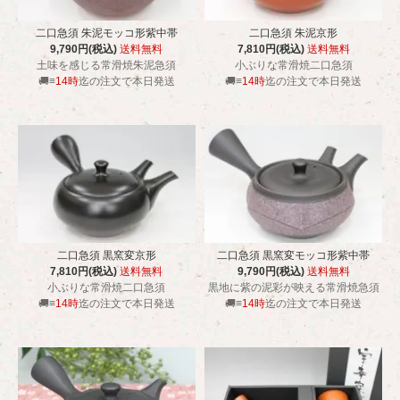
二口急須 朱泥モッコ形紫中帯
二口急須 朱泥京形
9,790円(税込)
送料無料
7,810円(税込)
送料無料
土味を感じる常滑焼朱泥急須
小ぶりな常滑焼二口急須
🚚≡
14時
迄の注文で本日発送
🚚≡
14時
迄の注文で本日発送
二口急須 黒窯変京形
二口急須 黒窯変モッコ形紫中帯
7,810円(税込)
送料無料
9,790円(税込)
送料無料
小ぶりな常滑焼二口急須
黒地に紫の泥彩が映える常滑焼急須
🚚≡
14時
迄の注文で本日発送
🚚≡
14時
迄の注文で本日発送