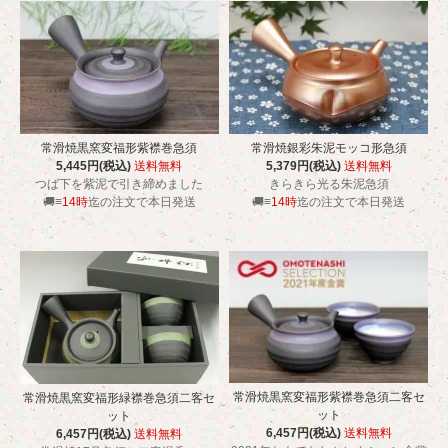
常滑焼黒窯変福形紫襟巻急須
常滑焼銀彩朱泥モッコ形急須
5,445円(税込)
送料無料
5,379円(税込)
送料無料
つば下を紫泥で引き締めました
きらきら光る朱泥急須
🚚≡
14時
迄の注文で本日発送
🚚≡
14時
迄の注文で本日発送
常滑焼黒窯変福形紫襟巻急須二客セ
常滑焼黒窯変福形緑襟巻急須二客セ
ット
ット
6,457円(税込)
送料無料
6,457円(税込)
送料無料