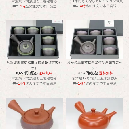
2021年おもてなしセレクション金賞
常滑焼17号急須と二客湯呑み
🚚≡
14時
迄の注文で本日発送
🚚≡
14時
迄の注文で本日発送
常滑焼黒窯変福形緑襟巻急須五客セ
常滑焼黒窯変福形紫襟巻急須五客セ
ット
ット
8,657円(税込)
送料無料
8,657円(税込)
送料無料
常滑焼17号急須と五客湯呑み
常滑焼17号急須と五客湯呑み
🚚≡
14時
迄の注文で本日発送
🚚≡
14時
迄の注文で本日発送