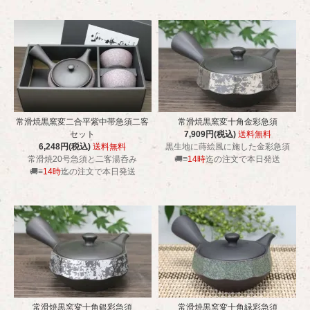
常滑焼黒窯変二合平紫中帯急須二客
常滑焼黒窯変十角金彩急須
セット
7,909円(税込)
送料無料
6,248円(税込)
送料無料
黒生地に蒔絵風に施した金彩急須
常滑焼20号急須と二客湯呑み
🚚≡
14時
迄の注文で本日発送
🚚≡
14時
迄の注文で本日発送
常滑焼黒窯変十角銀彩急須
常滑焼黒窯変十角緑彩急須