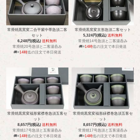
常滑焼黒窯変二合平紫中帯急須二客
常滑焼黒窯変京形急須二客セット
セット
5,324円(税込)
送料無料
6,248円(税込)
送料無料
常滑焼14号急須と二客湯呑み
常滑焼20号急須と二客湯呑み
🚚≡
14時
迄の注文で本日発送
🚚≡
14時
迄の注文で本日発送
常滑焼黒窯変福形紫襟巻急須五客セ
常滑焼黒窯変福形緑襟巻急須五客セ
ット
ット
8,657円(税込)
送料無料
8,657円(税込)
送料無料
常滑焼17号急須と五客湯呑み
常滑焼17号急須と五客湯呑み
🚚≡
14時
迄の注文で本日発送
🚚≡
14時
迄の注文で本日発送