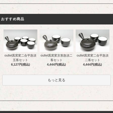
おすすめ商品
outlet黒窯変二合平急須
outlet黒窯変京形急須二
outlet黒窯変二合平急須
五客セット
客セット
二客セット
6,127円(税込)
4,444円(税込)
4,444円(税込)
もっと見る