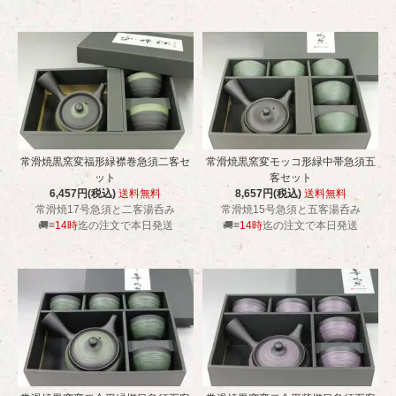
常滑焼黒窯変福形緑襟巻急須二客セ
常滑焼黒窯変モッコ形緑中帯急須五
ット
客セット
6,457円(税込)
送料無料
8,657円(税込)
送料無料
常滑焼17号急須と二客湯呑み
常滑焼15号急須と五客湯呑み
🚚≡
14時
迄の注文で本日発送
🚚≡
14時
迄の注文で本日発送