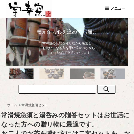
メニュー
普段使いの
心地よさ
ホーム
>
常滑焼急須セット
常滑焼急須と湯呑みの贈答セットはお世話に
なった方への贈り物に最適です。
お二人でお茶を嗜む方には二客セットを、お