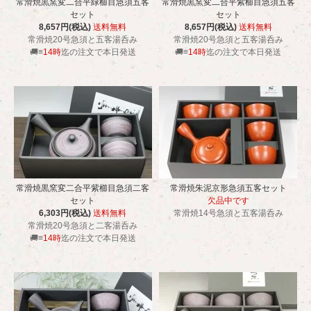
常滑焼黒窯変二合平緑櫛目急須五客
常滑焼黒窯変二合平紫櫛目急須五客
セット
セット
8,657円(税込)
送料無料
8,657円(税込)
送料無料
常滑焼20号急須と五客湯呑み
常滑焼20号急須と五客湯呑み
🚚≡
14時
迄の注文で本日発送
🚚≡
14時
迄の注文で本日発送
常滑焼黒窯変二合平紫櫛目急須二客
常滑焼朱泥京形急須五客セット
セット
欠品中です
6,303円(税込)
送料無料
常滑焼14号急須と五客湯呑み
常滑焼20号急須と二客湯呑み
🚚≡
14時
迄の注文で本日発送