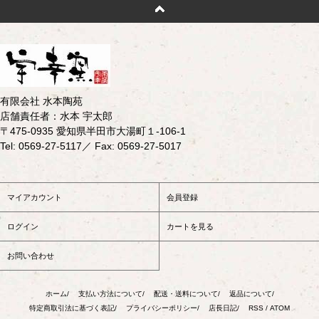
有限会社 水本陶苑
店舗責任者：水本 宇太郎
〒475-0935 愛知県半田市大湯町１-106-1
Tel: 0569-27-5117／ Fax: 0569-27-5017
マイアカウント
会員登録
ログイン
カートを見る
お問い合わせ
ホーム/
支払い方法について/
配送・送料について/
返品について/
特定商取引法に基づく表記/
プライバシーポリシー/
店長日記/
RSS
/
ATOM