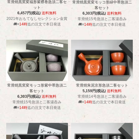
常滑焼黒窯変福形紫襟巻急須二客セ
常滑焼黒窯変モッコ形緑中帯急須二
ット
客セット
6,457円(税込)
送料無料
6,303円(税込)
送料無料
2021年おもてなしセレクション金賞
常滑焼15号急須と二客湯呑み
🚚≡
14時
迄の注文で本日発送
🚚≡
14時
迄の注文で本日発送
常滑焼黒窯変モッコ形紫中帯急須二
常滑焼朱泥京形急須二客セット
客セット
5,159円(税込)
送料無料
6,303円(税込)
送料無料
常滑焼14号急須と二客湯呑み
常滑焼15号急須と二客湯呑み
🚚≡
14時
迄の注文で本日発送
🚚≡
14時
迄の注文で本日発送