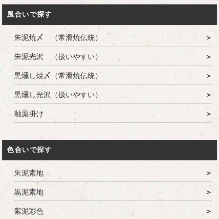
風合いで探す
朱泥焼〆 （常滑焼伝統）
朱泥光沢 （扱いやすい）
黒燻し焼〆（常滑焼伝統）
黒燻し光沢（扱いやすい）
釉薬掛け
色合いで探す
朱泥素地
黒泥素地
紫泥彩色