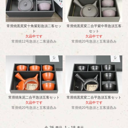
常滑焼黒窯変十角紫彩急須二客セッ
常滑焼黒窯変二合平紫中帯急須五客
ト
セット
欠品中です
欠品中です
常滑焼12号急須と二客湯呑み
常滑焼20号急須と五客湯呑み
常滑焼朱泥二合平急須五客セット
常滑焼黒窯変二合平急須五客セット
欠品中です
欠品中です
常滑焼20号急須と五客湯呑み
常滑焼20号急須と五客湯呑み
26
1
18
全
商品
-
表示