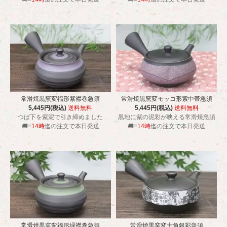
常滑焼黒窯変福形紫襟巻急須
常滑焼黒窯変モッコ形紫中帯急須
5,445円(税込)
送料無料
5,445円(税込)
送料無料
つば下を紫泥で引き締めました
黒地に紫の泥彩が映える常滑焼急須
🚚≡
14時
迄の注文で本日発送
🚚≡
14時
迄の注文で本日発送
常滑焼黒窯変福形緑襟巻急須
常滑焼黒窯変十角銀彩急須