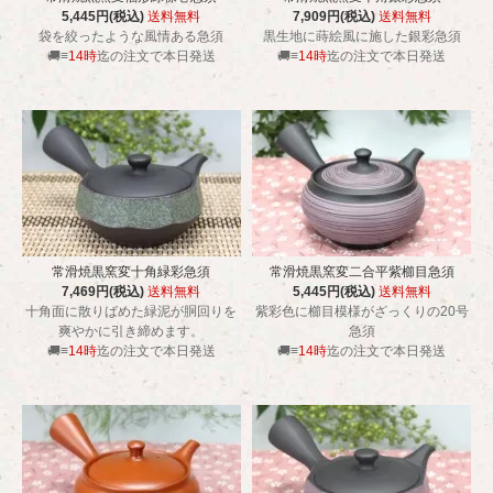
5,445円(税込)
送料無料
7,909円(税込)
送料無料
袋を絞ったような風情ある急須
黒生地に蒔絵風に施した銀彩急須
🚚≡
14時
迄の注文で本日発送
🚚≡
14時
迄の注文で本日発送
常滑焼黒窯変十角緑彩急須
常滑焼黒窯変二合平紫櫛目急須
7,469円(税込)
送料無料
5,445円(税込)
送料無料
十角面に散りばめた緑泥が胴回りを
紫彩色に櫛目模様がざっくりの20号
爽やかに引き締めます。
急須
🚚≡
14時
迄の注文で本日発送
🚚≡
14時
迄の注文で本日発送