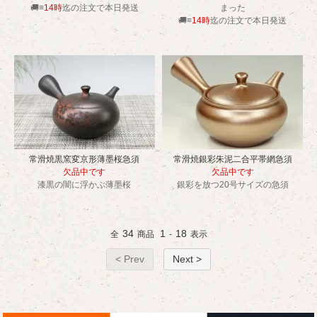
🚚≡
14時
迄の注文で本日発送
まった
🚚≡
14時
迄の注文で本日発送
常滑焼黒窯変京形薄墨桜急須
常滑焼銀彩朱泥二合平帯網急須
欠品中です
欠品中です
漆黒の闇に浮かぶ薄墨桜
銀彩を放つ20号サイズの急須
34
1
18
全
商品
-
表示
< Prev
Next >