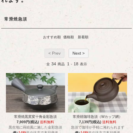
常滑焼急須
おすすめ順
価格順
新着順
< Prev
Next >
34
1
18
全
商品
-
表示
常滑焼黒窯変十角金彩急須
常滑焼珈琲急須（Wカップ網）
7,909円(税込)
送料無料
7,139円(税込)
送料無料
黒生地に蒔絵風に施した金彩急須
急須で珈琲が手軽に淹れられます
🚚≡
14時
迄の注文で本日発送
🚚≡
14時
迄の注文で本日発送