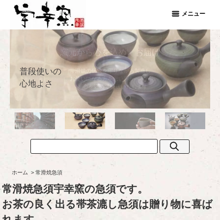
メニュー
普段使いの
心地よさ
ホーム
>
常滑焼急須
常滑焼急須宇幸窯の急須です。
お茶の良く出る帯茶漉し急須は贈り物に喜ば
れます。