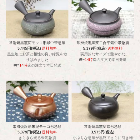
常滑焼黒窯変モッコ形緑中帯急須
常滑焼黒窯変二合平紫中帯急須
5,445円(税込)
送料無料
5,379円(税込)
送料無料
黒生地にお茶と相性の良い緑泥を散
実用的なサイズで艶やかな
りばめました
🚚≡
14時
迄の注文で本日発送
🚚≡
14時
迄の注文で本日発送
常滑焼銀彩朱泥モッコ形急須
常滑焼黒窯変京形急須
5,379円(税込)
送料無料
3,575円(税込)
きらきら光る朱泥急須
小ぶりな急須が黒艶でさらに引き締