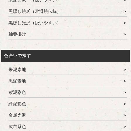
黒燻し焼〆（常滑焼伝統）
黒燻し光沢（扱いやすい）
釉薬掛け
色合いで探す
朱泥素地
黒泥素地
紫泥彩色
緑泥彩色
金属光沢
灰釉系色