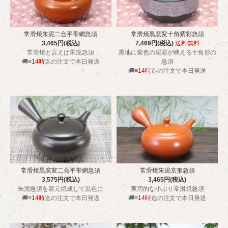
常滑焼朱泥二合平帯網急須
常滑焼黒窯変十角紫彩急須
3,465円(税込)
7,469円(税込)
送料無料
常滑焼と言えば朱泥急須
黒地に紫色の泥彩が映える十角形の
🚚≡
14時
迄の注文で本日発送
急須
🚚≡
14時
迄の注文で本日発送
常滑焼黒窯変二合平帯網急須
常滑焼朱泥京形急須
3,575円(税込)
3,465円(税込)
朱泥急須を還元焼成して黒色に
実用的な小ぶり常滑焼急須
🚚≡
14時
迄の注文で本日発送
🚚≡
14時
迄の注文で本日発送