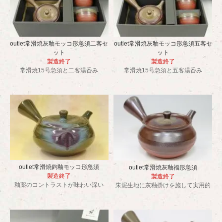
outlet常滑焼灰釉モッコ形急須二客セ
outlet常滑焼灰釉モッコ形急須五客セ
ット
ット
製造終了
製造終了
常滑焼15号急須と二客湯呑み
常滑焼15号急須と五客湯呑み
outlet常滑焼鈞釉モッコ形急須
outlet常滑焼灰釉福形急須
製造終了
製造終了
釉薬のコントラストが味わい深い
朱泥生地に灰釉掛けを施して実用的