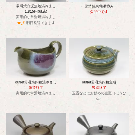
常滑焼白泥無地湯冷まし
常滑焼灰釉湯呑み
1,815円(税込)
欠品中です
実用的な常滑焼湯冷まし
★彡
明日発送できます
outlet常滑焼鈞釉湯冷まし
outlet常滑焼鈞釉宝瓶
製造終了
製造終了
実用的な常滑焼湯冷まし
玉露などにお勧めの宝瓶（ほうひ
ん）