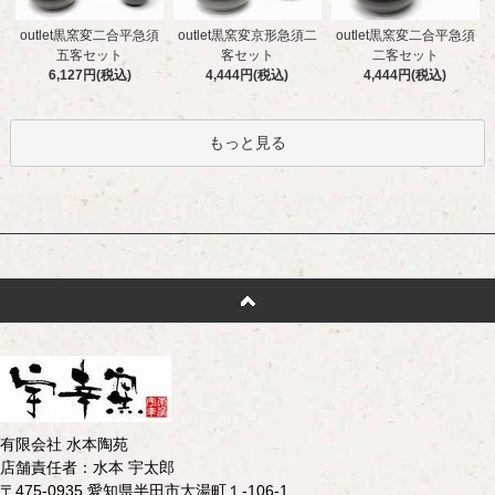
outlet黒窯変二合平急須
outlet黒窯変京形急須二
outlet黒窯変二合平急須
五客セット
客セット
二客セット
6,127円(税込)
4,444円(税込)
4,444円(税込)
もっと見る
有限会社 水本陶苑
店舗責任者：水本 宇太郎
〒475-0935 愛知県半田市大湯町１-106-1