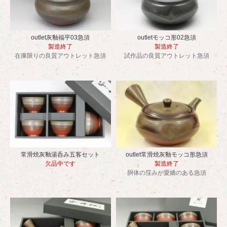
outlet灰釉福平03急須
outletモッコ形02急須
製造終了
製造終了
在庫限りの良質アウトレット急須
試作品の良質アウトレット急須
常滑焼灰釉湯呑み五客セット
outlet常滑焼灰釉モッコ形急須
欠品中です
製造終了
胴体の窪みが愛嬌のある急須