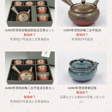
outlet常滑焼灰釉福形急須五客セット
outlet常滑焼灰釉二合平急須
製造終了
製造終了
常滑焼17号急須と五客湯呑み
常滑焼20号急須
outlet常滑焼灰釉二合平急須五客セッ
outlet常滑焼青釉宝瓶
ト
製造終了
製造終了
玉露などにお勧めの宝瓶（ほうひ
常滑焼20号急須と五客湯呑み
ん）