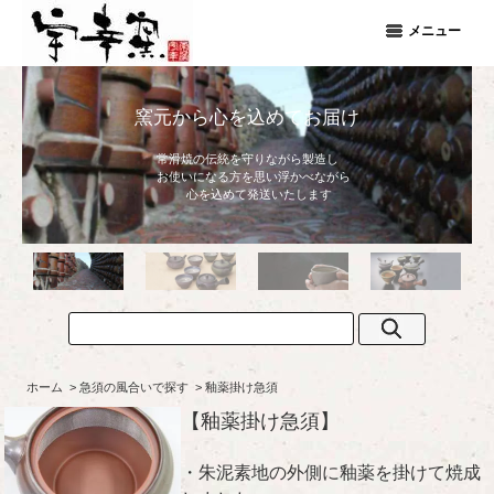
メニュー
窯元から心を込めてお届け
普段使いの
常滑焼の伝統を守りながら製造し
お使いになる方を思い浮かべながら
心地よさ
心を込めて発送いたします
ホーム
>
急須の風合いで探す
>
釉薬掛け急須
【釉薬掛け急須】
・朱泥素地の外側に釉薬を掛けて焼成