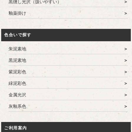
黒燻し光沢（扱いやすい）
釉薬掛け
色合いで探す
朱泥素地
黒泥素地
紫泥彩色
緑泥彩色
金属光沢
灰釉系色
ご利用案内