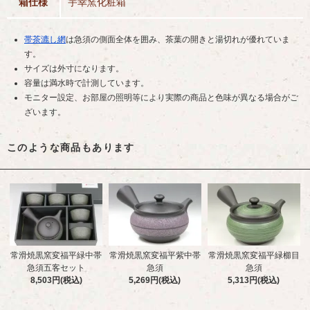
箱仕様
宇幸窯化粧箱
帯茶漉し網
は急須の側面全体を囲み、茶葉の開きと湯切れが優れていま
す。
サイズは外寸になります。
容量は満水時で計測しています。
モニター設定、お部屋の照明等により実際の商品と色味が異なる場合がご
ざいます。
このような商品もあります
常滑焼黒窯変福平緑中帯
常滑焼黒窯変福平紫中帯
常滑焼黒窯変福平緑櫛目
急須五客セット
急須
急須
8,503円(税込)
5,269円(税込)
5,313円(税込)