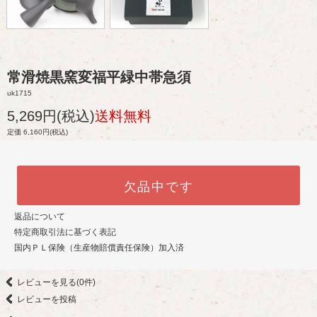
常滑焼黒窯変福平緑中帯急須
uk1715
5,269円(税込)
送料無料
定価 6,160円(税込)
欠品中です
返品について
特定商取引法に基づく表記
国内ＰＬ保険（生産物賠償責任保険）加入済
レビューを見る(0件)
レビューを投稿