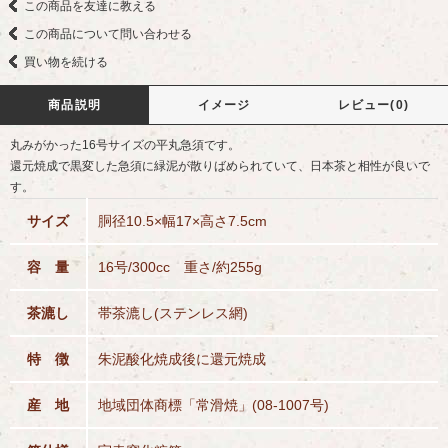
この商品を友達に教える
この商品について問い合わせる
買い物を続ける
商品説明
イメージ
レビュー(0)
丸みがかった16号サイズの平丸急須です。
還元焼成で黒変した急須に緑泥が散りばめられていて、日本茶と相性が良いで
す。
サイズ
胴径10.5×幅17×高さ7.5cm
容 量
16号/300cc 重さ/約255g
茶漉し
帯茶漉し(ステンレス網)
特 徴
朱泥酸化焼成後に還元焼成
産 地
地域団体商標「常滑焼」(08-1007号)