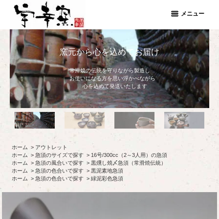
メニュー
窯元から心を込めてお届け
常滑焼の伝統を守りながら製造し
お使いになる方を思い浮かべながら
心を込めて発送いたします
ホーム
>
アウトレット
ホーム
>
急須のサイズで探す
>
16号/300cc（2～3人用）の急須
ホーム
>
急須の風合いで探す
>
黒燻し焼〆急須（常滑焼伝統）
ホーム
>
急須の色合いで探す
>
黒泥素地急須
ホーム
>
急須の色合いで探す
>
緑泥彩色急須