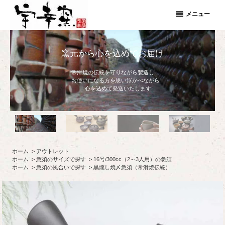
メニュー
窯元から心を込めてお届け
常滑焼の伝統を守りながら製造し
お使いになる方を思い浮かべながら
心を込めて発送いたします
ホーム
>
アウトレット
ホーム
>
急須のサイズで探す
>
16号/300cc（2～3人用）の急須
ホーム
>
急須の風合いで探す
>
黒燻し焼〆急須（常滑焼伝統）