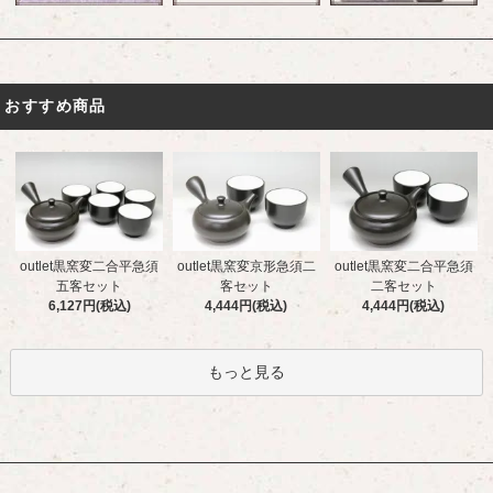
おすすめ商品
outlet黒窯変二合平急須
outlet黒窯変京形急須二
outlet黒窯変二合平急須
五客セット
客セット
二客セット
6,127円(税込)
4,444円(税込)
4,444円(税込)
もっと見る