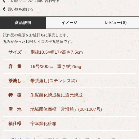
この商品について問い合わせる
買い物を続ける
商品説明
イメージ
レビュー(0)
試作品の急須をお値打ちに販売します。
丸みがかった16号サイズの平丸急須です。
サイズ
胴径10.5×幅17×高さ7.5cm
容 量
16号/300cc 重さ/約255g
茶漉し
帯茶漉し(ステンレス網)
特 徴
朱泥酸化焼成後に還元焼成
産 地
地域団体商標「常滑焼」(08-1007号)
箱仕様
宇幸窯化粧箱