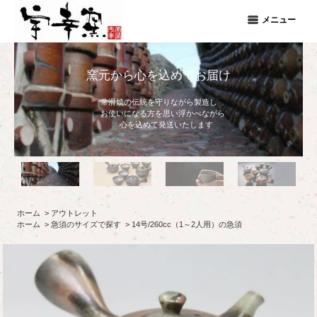
メニュー
窯元から心を込めてお届け
常滑焼の伝統を守りながら製造し
お使いになる方を思い浮かべながら
心を込めて発送いたします
ホーム
>
アウトレット
ホーム
>
急須のサイズで探す
>
14号/260cc（1～2人用）の急須