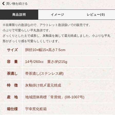
買い物を続ける
商品説明
イメージ
レビュー(0)
※在庫限りの急須なので、アウトレット急須扱いでの販売です。
小ぶりで可愛らしい平丸急須です。
ざっくりとした土で成形し、灰釉薬を施して還元焼成しました。小ぶりな平丸
形がざっくり感を可愛らしくしています。
サイズ
胴径10×幅15×高さ7.5cm
容 量
14号/260cc 重さ/約215g
茶漉し
帯茶漉し(ステンレス網)
特 徴
灰釉掛け焼〆還元焼成
産 地
地域団体商標「常滑焼」(08-1007号)
箱仕様
宇幸窯化粧箱