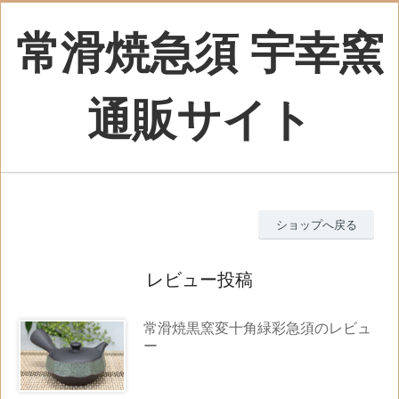
常滑焼急須 宇幸窯
通販サイト
ショップへ戻る
レビュー投稿
常滑焼黒窯変十角緑彩急須のレビュ
ー