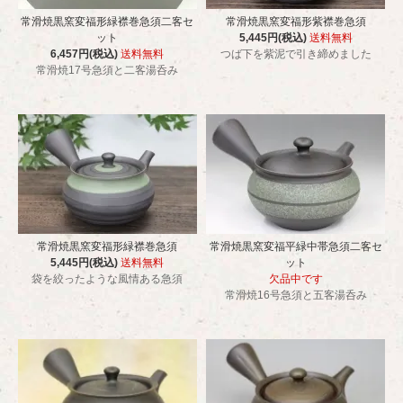
常滑焼黒窯変福形緑襟巻急須二客セ
常滑焼黒窯変福形紫襟巻急須
ット
5,445円(税込)
送料無料
6,457円(税込)
送料無料
つば下を紫泥で引き締めました
常滑焼17号急須と二客湯呑み
常滑焼黒窯変福形緑襟巻急須
常滑焼黒窯変福平緑中帯急須二客セ
5,445円(税込)
送料無料
ット
袋を絞ったような風情ある急須
欠品中です
常滑焼16号急須と五客湯呑み