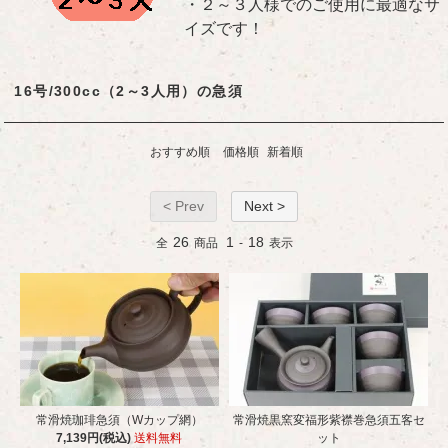
・２～３人様でのご使用に最適なサ
イズです！
16号/300cc（2～3人用）の急須
おすすめ順
価格順
新着順
< Prev
Next >
26
1
18
全
商品
-
表示
常滑焼珈琲急須（Wカップ網）
常滑焼黒窯変福形紫襟巻急須五客セ
7,139円(税込)
送料無料
ット