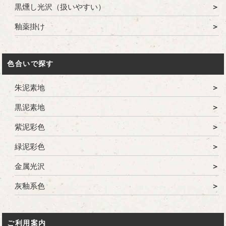
黒燻し光沢（扱いやすい）
釉薬掛け
色合いで探す
朱泥素地
黒泥素地
紫泥彩色
緑泥彩色
金属光沢
灰釉系色
ご利用案内