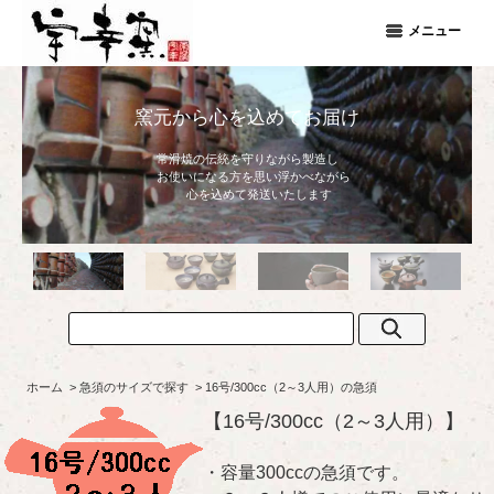
メニュー
普段使いの
心地よさ
ホーム
>
急須のサイズで探す
>
16号/300cc（2～3人用）の急須
【16号/300cc（2～3人用）】
・容量300ccの急須です。