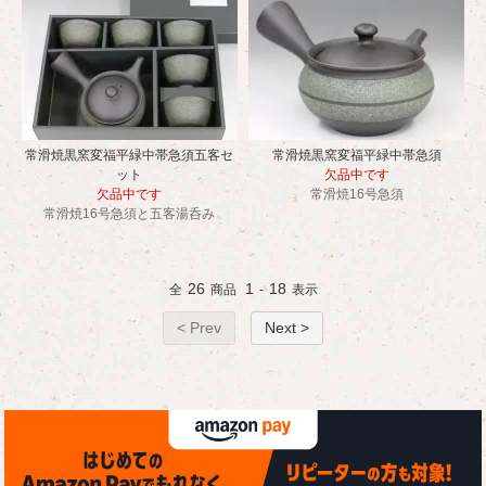
常滑焼黒窯変福平緑中帯急須五客セ
常滑焼黒窯変福平緑中帯急須
ット
欠品中です
欠品中です
常滑焼16号急須
常滑焼16号急須と五客湯呑み
26
1
18
全
商品
-
表示
< Prev
Next >