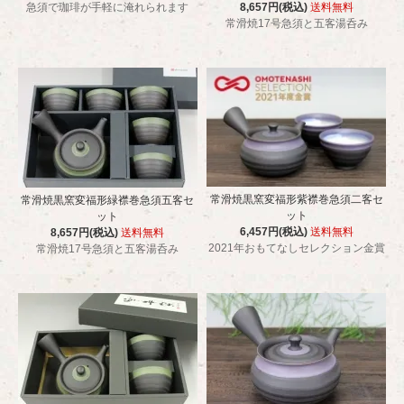
急須で珈琲が手軽に淹れられます
8,657円(税込)
送料無料
常滑焼17号急須と五客湯呑み
常滑焼黒窯変福形紫襟巻急須二客セ
常滑焼黒窯変福形緑襟巻急須五客セ
ット
ット
6,457円(税込)
送料無料
8,657円(税込)
送料無料
2021年おもてなしセレクション金賞
常滑焼17号急須と五客湯呑み