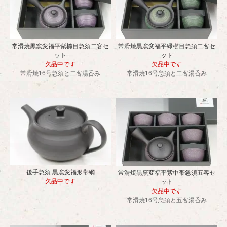
常滑焼黒窯変福平紫櫛目急須二客セ
常滑焼黒窯変福平緑櫛目急須二客セ
ット
ット
欠品中です
欠品中です
常滑焼16号急須と二客湯呑み
常滑焼16号急須と二客湯呑み
後手急須 黒窯変福形帯網
常滑焼黒窯変福平紫中帯急須五客セ
欠品中です
ット
欠品中です
常滑焼16号急須と五客湯呑み